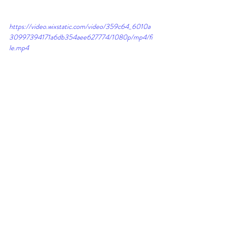
https://video.wixstatic.com/video/359c64_6010a
30997394171a6db354aee627774/1080p/mp4/fi
le.mp4