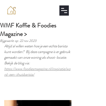
WMF Koffie & Foodies
Magazine >
Bijgewerkt op:
22 nov 2023
Altijd al willen weten hoe je een echte barista 
kunt worden?  Bij deze campagne is er gebruik 
gemaakt van onze woning als shoot-locatie.
Bekijk de blog via: 
https://www.foodiesmagazine.nl/inspiratie/wo
rd-een-thuisbarista/